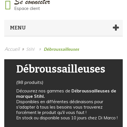
Se connecter
Espace client
MENU
»
»
Accueil
Stihl
Débroussailleuses
Débroussailleuses
(98 produits)
Découvrez nos gammes de
Débroussailleuses de
marque Stihl.
Disponibles en différentes déclinaisons pour
s'adapter à tous les besoins vous trouverez
forcément le produit qu'il vous faut !
En stock ou disponible sous 10 jours chez Di Marco !