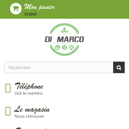
Mon panier
Toggle
MENU
(vide)
navigation
Téléphone
Voir le numéro
Le magasin
Nous retrouver