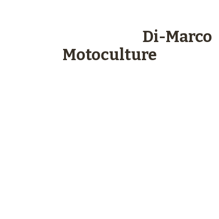
Les engagements
Di-Marco
Motoculture
Paiements
sécurisés
Plus de 48 ans
d’expérience
Service client
à votre écoute