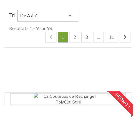
Tri
De A à Z
Résultats 1 - 9 sur 98.
1
2
3
...
11
Comparer (
0
)
PROMO !