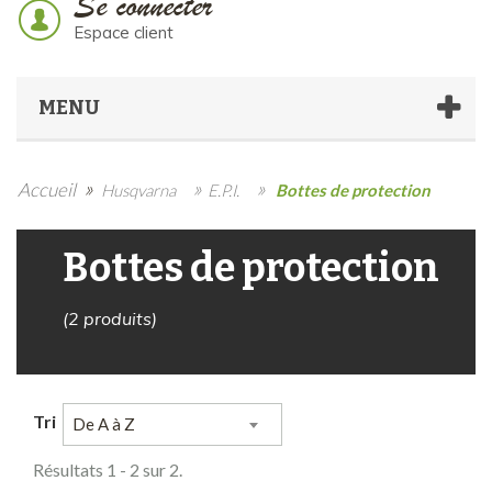
Se connecter
Espace client
MENU
»
»
»
Accueil
Husqvarna
E.P.I.
Bottes de protection
Bottes de protection
(2 produits)
Tri
De A à Z
Résultats 1 - 2 sur 2.