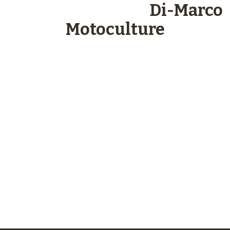
Les engagements
Di-Marco
Motoculture
Paiements
sécurisés
Plus de 48 ans
d’expérience
Service client
à votre écoute