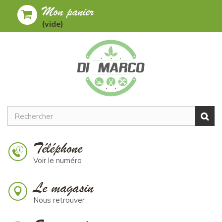
Mon panier
Toggle
MENU
(vide)
navigation
Téléphone
Voir le numéro
Le magasin
Nous retrouver