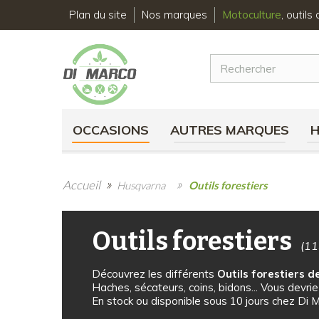
Plan du site
Nos marques
Motoculture
, outil
OCCASIONS
AUTRES MARQUES
»
»
Accueil
Husqvarna
Outils forestiers
Outils forestiers
(11
Découvrez les différents
Outils forestiers 
Haches, sécateurs, coins, bidons... Vous devriez
En stock ou disponible sous 10 jours chez Di M