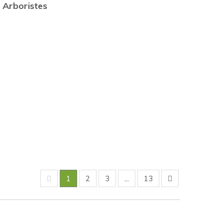
Arboristes
1
2
3
...
13