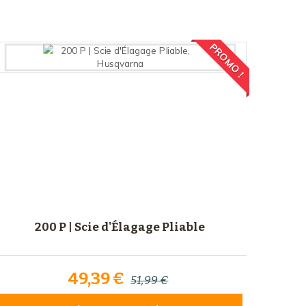
Comparer (
0
)
PROMO !
200 P | Scie d'Élagage Pliable
49,39 €
51,99 €