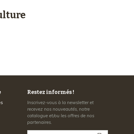
lture
Service client
à votre écoute
e
Restez informés !
es
Inscrivez-vous à la newsletter et
recevez nos nouveautés, notre
catalogue et/ou les offres de nos
partenaires.