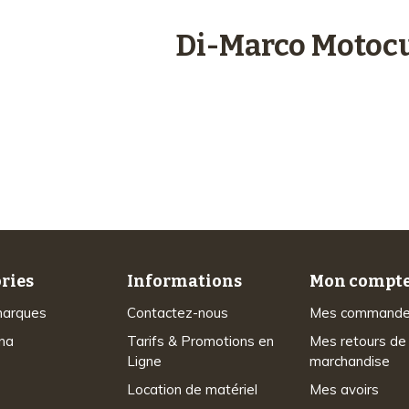
engagements
Di-Marco Motocu
Plus de 48 ans
d’expérience
ries
Informations
Mon compt
marques
Contactez-nous
Mes command
na
Tarifs & Promotions en
Mes retours de
Ligne
marchandise
Location de matériel
Mes avoirs