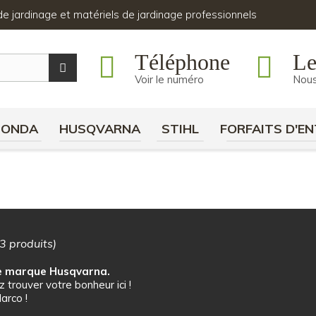
s de jardinage et matériels de jardinage professionnels
Téléphone
Le
Voir le numéro
Nous
HONDA
HUSQVARNA
STIHL
FORFAITS D'EN
3 produits)
de marque Husqvarna.
 trouver votre bonheur ici !
arco !