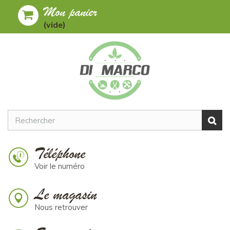
Mon panier
Toggle
MENU
(vide)
navigation
Téléphone
Voir le numéro
Le magasin
Nous retrouver