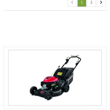
1
2
Comparer (
0
)