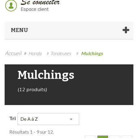
Se connecter
Espace client
MENU
»
»
»
Accueil
Honda
Tondeuses
Mulchings
Mulchings
(12 produits)
Tri
De A à Z
Résultats 1 - 9 sur 12.