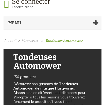
Se connecter
Espace client
MENU
»
»
Accueil
Husqvarna
Tondeuses Automower
Tondeuses
Automower
(50 produits)
Découvrez nos gammes de
Tondeuses
Automower de marque Husqvarna.
Disponibles en différentes déclinaisons pour
s'adapter à tous les besoins vous trouverez
forcément le produit qu'il vous faut !