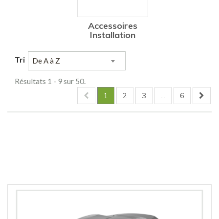
Accessoires
Installation
Tri
De A à Z
Résultats 1 - 9 sur 50.
1
2
3
...
6
Comparer (
0
)