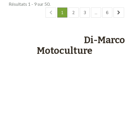
Résultats 1 - 9 sur 50.
1
2
3
...
6
Les engagements
Di-Marco
Motoculture
Paiements
sécurisés
Plus de 48 ans
d’expérience