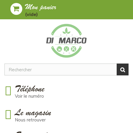
Mon panier
Toggle
MENU
(vide)
navigation
Téléphone
Voir le numéro
Le magasin
Nous retrouver