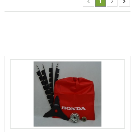
1
2
Comparer (
0
)