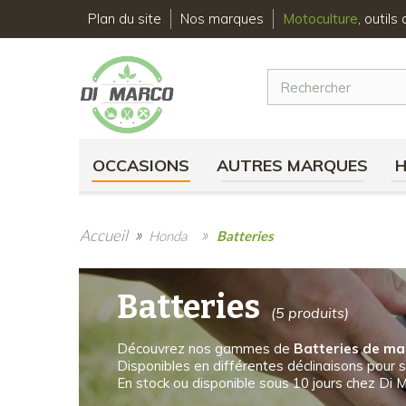
Plan du site
Nos marques
Motoculture
, outil
OCCASIONS
AUTRES MARQUES
»
»
Accueil
Honda
Batteries
Batteries
(5 produits)
Découvrez nos gammes de
Batteries de m
Disponibles en différentes déclinaisons pour s
En stock ou disponible sous 10 jours chez Di M