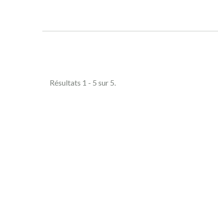
Comparer (
0
)
Résultats 1 - 5 sur 5.
Les 
Paiements
sécurisés