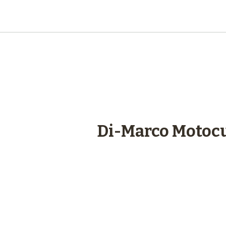
engagements
Di-Marco Motocu
Plus de 48 ans
d’expérience