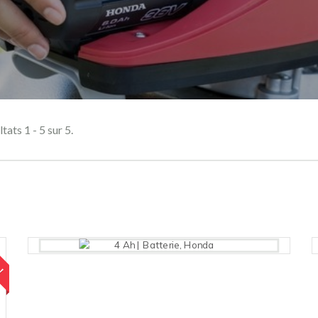
tats 1 - 5 sur 5.
 !