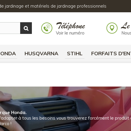
s de jardinage et matériels de jardinage professionnels
Téléphone
Le
Voir le numéro
Nous
HONDA
HUSQVARNA
STIHL
FORFAITS D'EN
arque Honda.
'adapter à tous les besoins vous trouverez forcément le produit qu
arco !