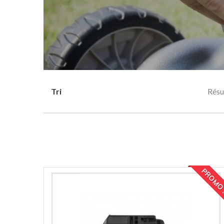
Tri
Résul
PROMO