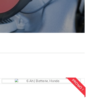
Comparer (
0
)
PROMO !