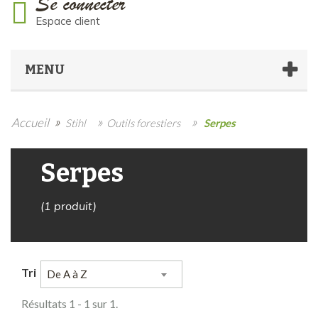
Se connecter
Espace client
MENU
»
»
»
Accueil
Stihl
Outils forestiers
Serpes
Serpes
(1 produit)
Tri
De A à Z
Résultats 1 - 1 sur 1.