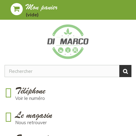
Mon panier
Toggle
MENU
(vide)
navigation
Téléphone
Voir le numéro
Le magasin
Nous retrouver