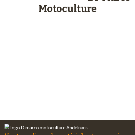
Motoculture
Paiements
sécurisés
Plus de 48 ans
d’expérience
Service client
à votre écoute