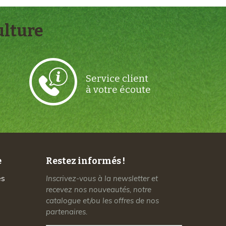
lture
Service client
à votre écoute
e
Restez informés !
es
Inscrivez-vous à la newsletter et
recevez nos nouveautés, notre
catalogue et/ou les offres de nos
partenaires.