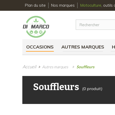
Plan du site
Nos marques
Motoculture
, outil
OCCASIONS
AUTRES MARQUES
»
»
Accueil
Autres marques
Souffleurs
Souffleurs
(0 produit)