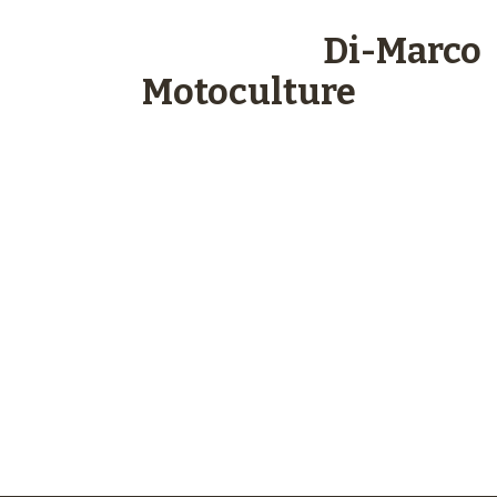
Les engagements
Di-Marco
Motoculture
Paiements
sécurisés
Plus de 48 ans
d’expérience
Service client
à votre écoute