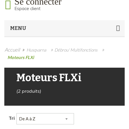
Se connecter
Espace client
MENU
»
»
»
Accueil
Husqvarna
Débrou' Multifonctions
Moteurs FLXi
Moteurs FLXi
(2 produits)
Tri
De A à Z