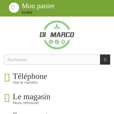
Mon panier
Toggle
MENU
(vide)
navigation
Téléphone
Voir le numéro
Le magasin
Nous retrouver