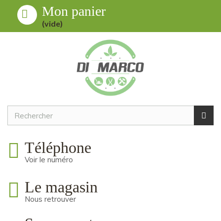
Mon panier
Toggle
MENU
(vide)
navigation
Téléphone
Voir le numéro
Le magasin
Nous retrouver