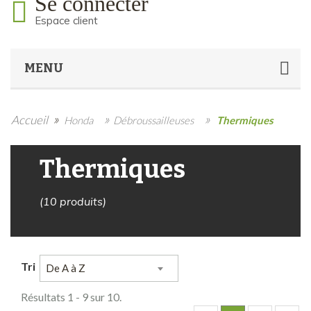
Se connecter
Espace client
MENU
»
»
»
Accueil
Honda
Débroussailleuses
Thermiques
Thermiques
(10 produits)
Tri
De A à Z
Résultats 1 - 9 sur 10.