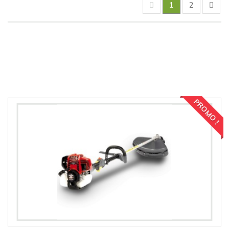
1
2
Comparer (
0
)
PROMO !