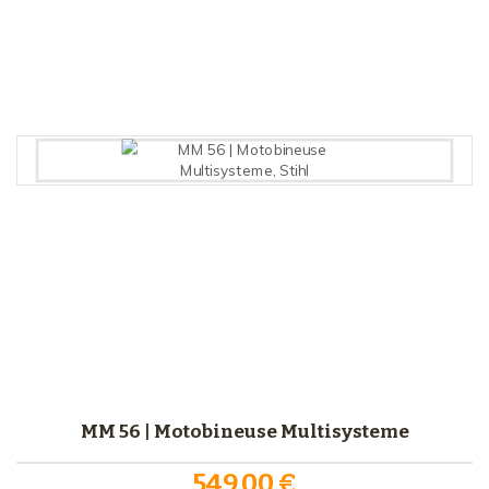
Comparer (
0
)
MM 56 | Motobineuse Multisysteme
549,00 €