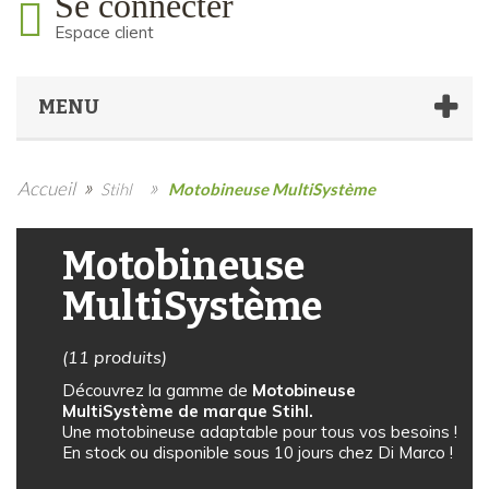
Se connecter
Espace client
MENU
»
»
Accueil
Stihl
Motobineuse MultiSystème
Motobineuse
MultiSystème
(11 produits)
Découvrez la gamme de
Motobineuse
MultiSystème de marque Stihl.
Une motobineuse adaptable pour tous vos besoins !
En stock ou disponible sous 10 jours chez Di Marco !