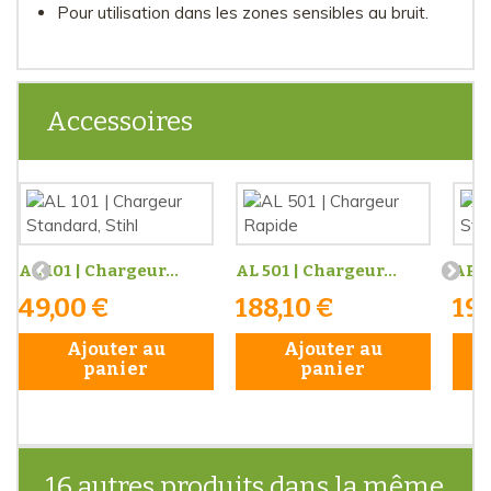
Pour utilisation dans les zones sensibles au bruit.
Accessoires
AL 101 | Chargeur...
AL 501 | Chargeur...
AP 2
49,00 €
188,10 €
199
Ajouter au
Ajouter au
panier
panier
16 autres produits dans la même