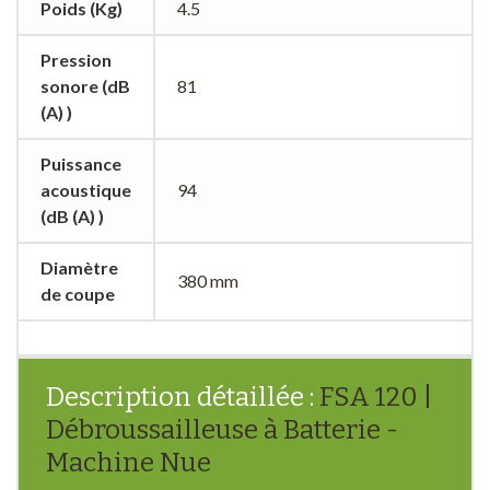
Poids (Kg)
4.5
Pression
sonore (dB
81
(A) )
Puissance
acoustique
94
(dB (A) )
Diamètre
380 mm
de coupe
Description détaillée :
FSA 120 |
Débroussailleuse à Batterie -
Machine Nue