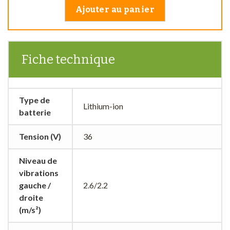
Ajouter au panier
Fiche technique
Type de
Lithium-ion
batterie
Tension (V)
36
Niveau de
vibrations
gauche /
2.6/2.2
droite
(m/s²)