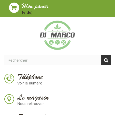
Mon panier
Toggle
MENU
(vide)
navigation
Téléphone
Voir le numéro
Le magasin
Nous retrouver