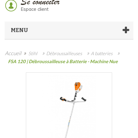
Se connecter
Espace client
MENU
»
»
»
»
Accueil
Stihl
Débroussailleuses
A batteries
FSA 120 | Débroussailleuse à Batterie - Machine Nue