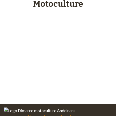
Motoculture
Paiements
sécurisés
Plus de 48 ans
d’expérience
Service client
à votre écoute