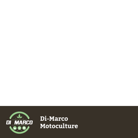
Paiements
sécurisés
Plus de 48 ans
d’expérience
Service client
à votre écoute