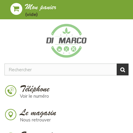
Mon panier
Toggle
MENU
(vide)
navigation
Téléphone
Voir le numéro
Le magasin
Nous retrouver