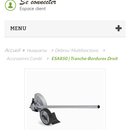
Se connecter
Espace client
MENU
»
»
»
Accueil
Husqvarna
Débrou' Multifonctions
»
Accessoires Combi
ESA850 | Tranche-Bordures Droit