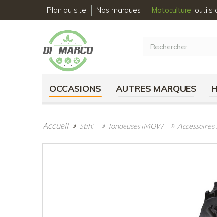
Plan du site
Nos marques
Motoculture
, outil
OCCASIONS
AUTRES MARQUES
»
»
»
Accueil
Stihl
Tondeuses iMOW
Accessoire