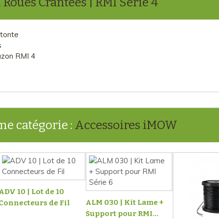
2 Roues Crantées | RMI Série 4
 tonte
s
azon RMI 4
me catégorie :
Accessoires iMOW
ADV 10 | Lot de 10
ALM 030 | Kit Lame +
Connecteurs de Fil
Support pour RMI...