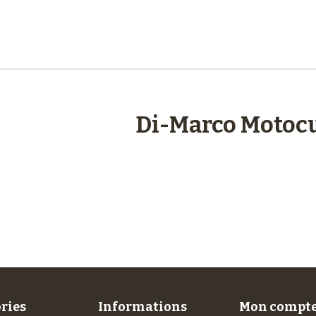
engagements
Di-Marco Motocu
Plus de 48 ans
d’expérience
ries
Informations
Mon compt