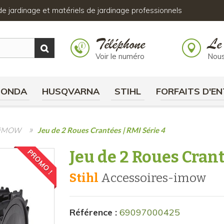
s de jardinage et matériels de jardinage professionnels
Téléphone
Le
Voir le numéro
Nous
HONDA
HUSQVARNA
STIHL
FORFAITS D'EN
»
s iMOW
Jeu de 2 Roues Crantées | RMI Série 4
Jeu de 2 Roues Crant
PROMO !
Stihl
accessoires-imow
Référence :
69097000425