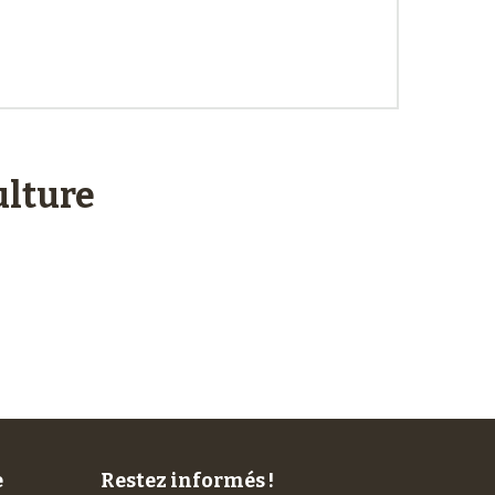
lture
Service client
à votre écoute
e
Restez informés !