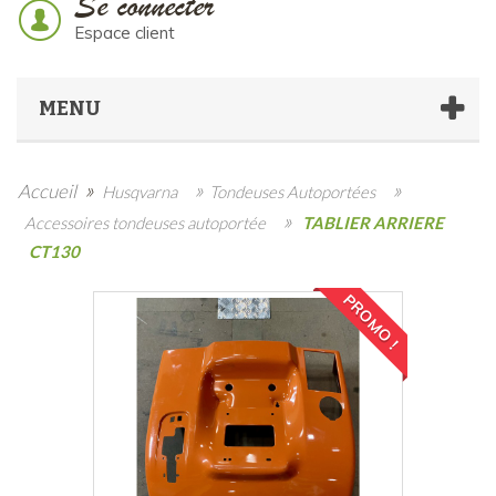
Se connecter
Espace client
MENU
»
»
»
Accueil
Husqvarna
Tondeuses Autoportées
»
Accessoires tondeuses autoportée
TABLIER ARRIERE
CT130
PROMO !