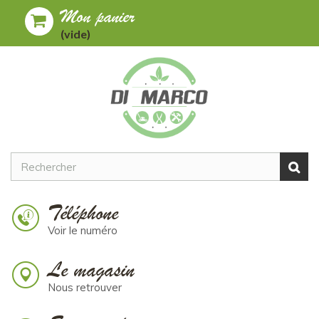
Mon panier
Toggle
MENU
(vide)
navigation
Téléphone
Voir le numéro
Le magasin
Nous retrouver