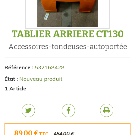
TABLIER ARRIERE CT130
accessoires-tondeuses-autoportée
Référence :
532168428
État :
Nouveau produit
1
Article
89,00 €
484,00 €
TTC