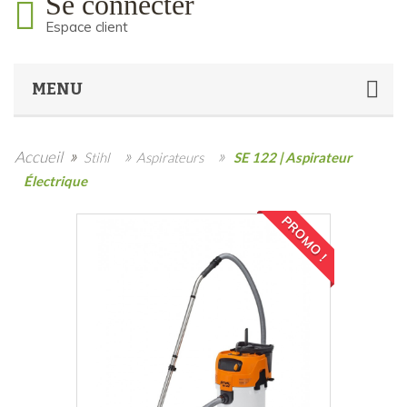
Se connecter
Espace client
MENU
»
»
»
Accueil
Stihl
Aspirateurs
SE 122 | Aspirateur
Électrique
PROMO !