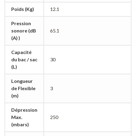
Poids (Kg)
12.1
Pression
sonore (dB
65.1
(A) )
Capacité
du bac / sac
30
(L)
Longueur
de Flexible
3
(m)
Dépression
Max.
250
(mbars)