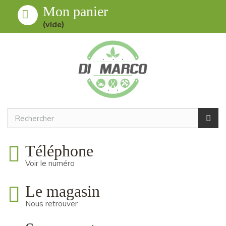
Mon panier
Toggle
MENU
(vide)
navigation
Téléphone
Voir le numéro
Le magasin
Nous retrouver