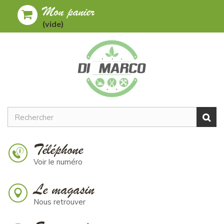
Mon panier
Toggle
MENU
(vide)
navigation
Téléphone
Voir le numéro
Le magasin
Nous retrouver