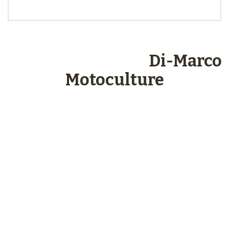
Les engagements
Di-Marco
Motoculture
Paiements
sécurisés
Plus de 48 ans
d’expérience