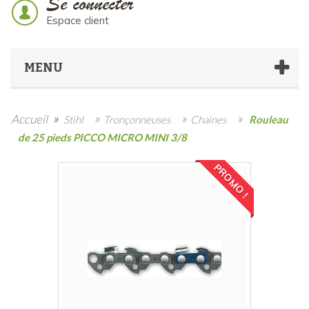
Se connecter
Espace client
MENU
»
»
»
»
Accueil
Stihl
Tronçonneuses
Chaines
Rouleau
de 25 pieds PICCO MICRO MINI 3/8
PROMO !