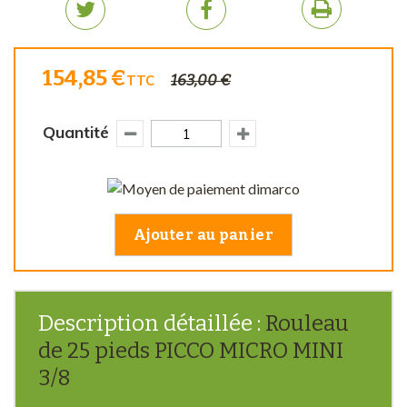
154,85 €
163,00 €
TTC
Quantité
Ajouter au panier
Description détaillée :
Rouleau
de 25 pieds PICCO MICRO MINI
3/8