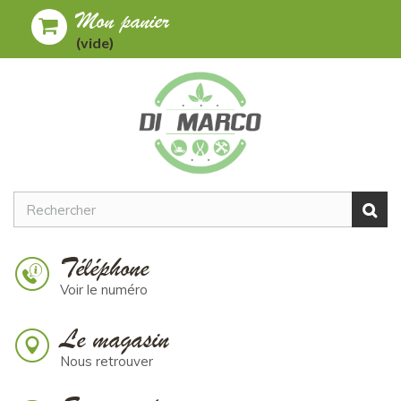
Mon panier
Toggle
MENU
(vide)
navigation
Téléphone
Voir le numéro
Le magasin
Nous retrouver