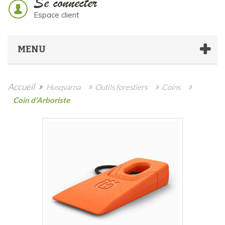
Se connecter
Espace client
MENU
»
»
»
»
Accueil
Husqvarna
Outils forestiers
Coins
Coin d'Arboriste