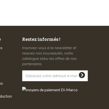
à votre écoute
e
Restez informés !
es
Inscrivez-vous à la newsletter et
recevez nos nouveautés, notre
catalogue et/ou les offres de nos
partenaires.
ns
duction