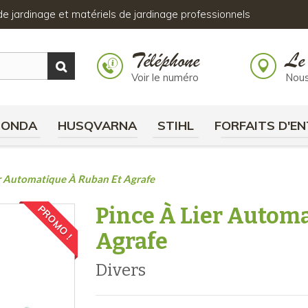
s de jardinage et matériels de jardinage professionnels
Téléphone
Le
Voir le numéro
Nous
HONDA
HUSQVARNA
STIHL
FORFAITS D'EN
er Automatique À Ruban Et Agrafe
Pince À Lier Autom
PROMO !
Agrafe
divers