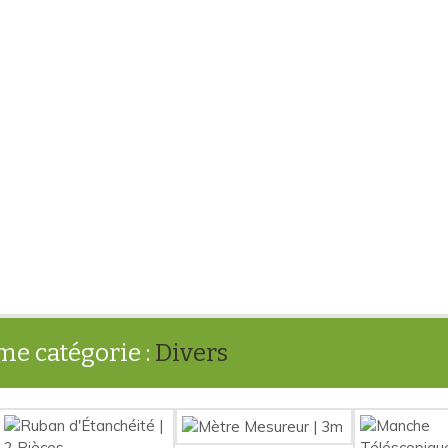
me catégorie :
Divers