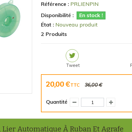
Référence :
PRLIENPIN
Disponibilité :
En stock !
État :
Nouveau produit
2
Produits
Tweet
20,00 €
36,00 €
TTC
Quantité
 Lier Automatique À Ruban Et Agrafe