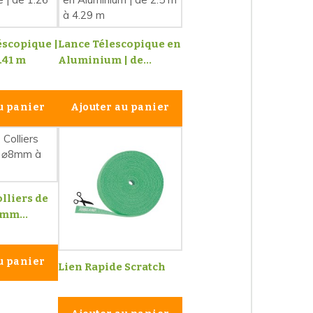
scopique |
Lance Télescopique en
2.41 m
Aluminium | de...
u panier
Ajouter au panier
olliers de
8mm...
u panier
Lien Rapide Scratch