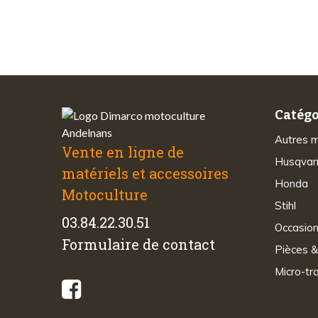
sécurisés
Catégo
Autres 
Vente en ligne de
Husqvar
matériels et accessoires
Honda
Motoculture
Stihl
03.84.22.30.51
Occasio
Formulaire de contact
Pièces &
Micro-tr
© 2026 - Di-Marco SARL tous droits