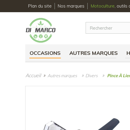
Plan du site
Nos marques
Motoculture
, outil
OCCASIONS
AUTRES MARQUES
»
»
»
Accueil
Autres marques
Divers
Pince À Li