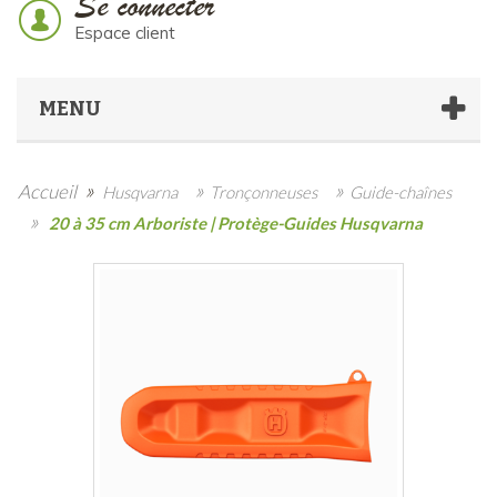
Se connecter
Espace client
MENU
»
»
»
Accueil
Husqvarna
Tronçonneuses
Guide-chaînes
»
20 à 35 cm Arboriste | Protège-Guides Husqvarna