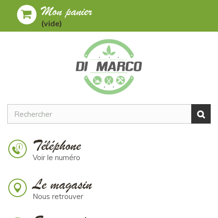
Mon panier
Toggle
MENU
(vide)
navigation
Téléphone
Voir le numéro
Le magasin
Nous retrouver