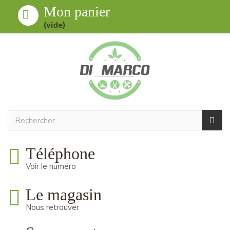
Mon panier
Toggle
MENU
(vide)
navigation
Téléphone
Voir le numéro
Le magasin
Nous retrouver