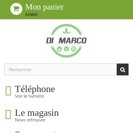
Mon panier
Toggle
MENU
(vide)
navigation
Téléphone
Voir le numéro
Le magasin
Nous retrouver