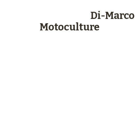
Les engagements
Di-Marco
Motoculture
Paiements
sécurisés
Plus de 48 ans
d’expérience
Service client
à votre écoute