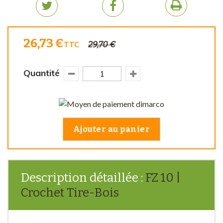
26,73 €
29,70 €
TTC
Quantité
Ajouter au panier
Description détaillée :
FZ 10 |
Crochet Tire-Bois