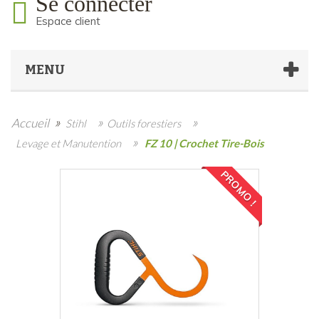
Se connecter
Espace client
MENU
»
»
»
Accueil
Stihl
Outils forestiers
»
Levage et Manutention
FZ 10 | Crochet Tire-Bois
PROMO !