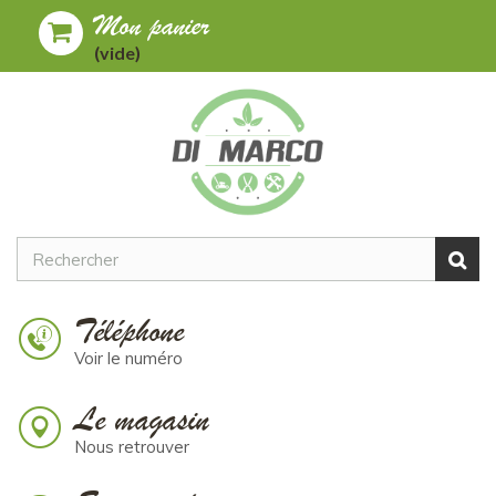
Mon panier
Toggle
MENU
(vide)
navigation
Téléphone
Voir le numéro
Le magasin
Nous retrouver