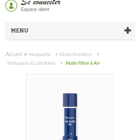
Se connecter
Espace client
MENU
»
»
»
Accueil
Husqvarna
Outils forestiers
»
Nettoyants & Lubrifiants
Huile Filtre à Air