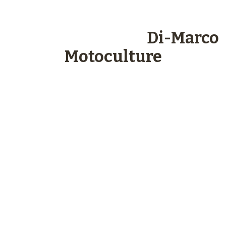
Les engagements
Di-Marco
Motoculture
Paiements
sécurisés
Plus de 48 ans
d’expérience
Service client