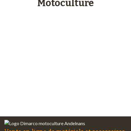
Motoculture
Paiements
sécurisés
Plus de 48 ans
d’expérience
Service client
à votre écoute