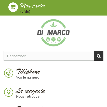
Mon panier
Toggle
MENU
(vide)
navigation
Téléphone
Voir le numéro
Le magasin
Nous retrouver