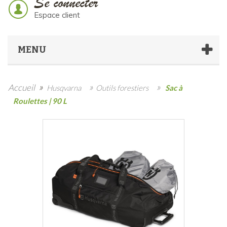
Se connecter
Espace client
MENU
»
»
»
Accueil
Husqvarna
Outils forestiers
Sac à
Roulettes | 90 L