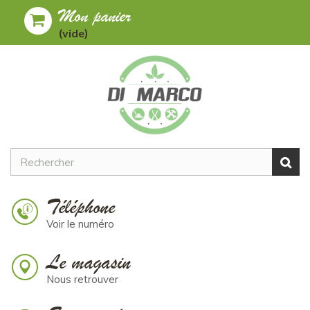
Mon panier
Toggle
MENU
(vide)
navigation
Téléphone
Voir le numéro
Le magasin
Nous retrouver