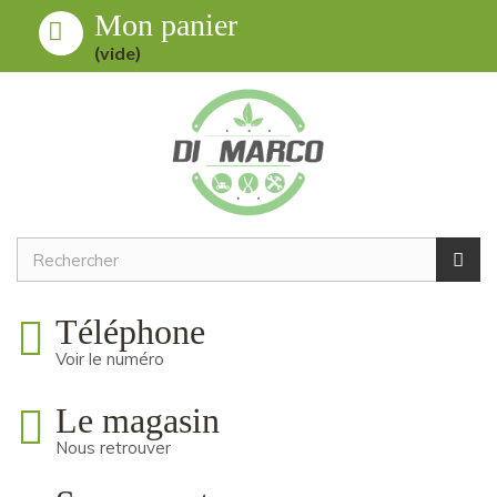
Mon panier
Toggle
MENU
(vide)
navigation
Téléphone
Voir le numéro
Le magasin
Nous retrouver