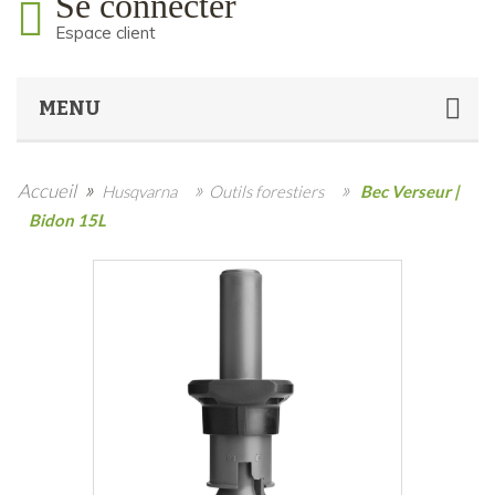
Se connecter
Espace client
MENU
»
»
»
Accueil
Husqvarna
Outils forestiers
Bec Verseur |
Bidon 15L