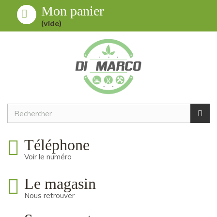
Mon panier
Toggle
MENU
(vide)
navigation
Téléphone
Voir le numéro
Le magasin
Nous retrouver