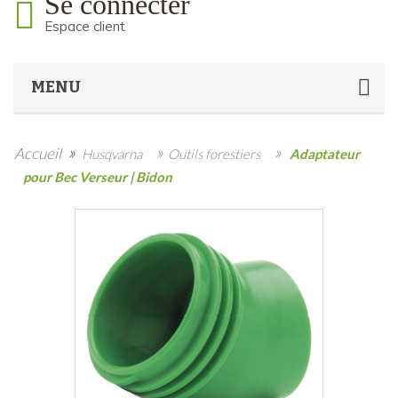
Se connecter
Espace client
MENU
»
»
»
Accueil
Husqvarna
Outils forestiers
Adaptateur
pour Bec Verseur | Bidon