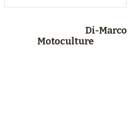
Les engagements
Di-Marco
Motoculture
Paiements
sécurisés
Plus de 48 ans
d’expérience
Service client