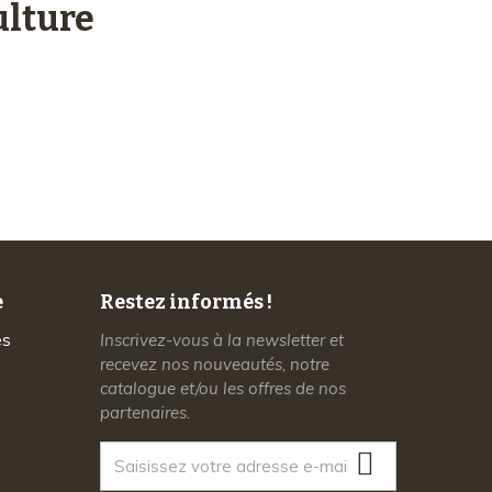
lture
Service client
à votre écoute
e
Restez informés !
es
Inscrivez-vous à la newsletter et
recevez nos nouveautés, notre
catalogue et/ou les offres de nos
partenaires.