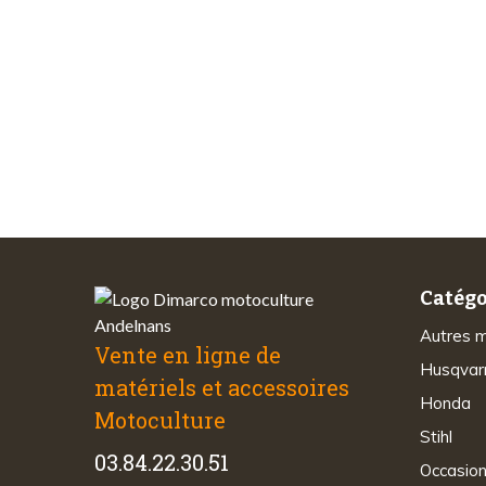
Les 
Paiements
sécurisés
Catégo
Autres 
Vente en ligne de
Husqvar
matériels et accessoires
Honda
Motoculture
Stihl
03.84.22.30.51
Occasio