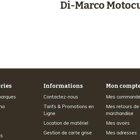
engagements
Di-Marco Motocu
Plus de 48 ans
d’expérience
ries
Informations
Mon compt
marques
Contactez-nous
Mes command
na
Tarifs & Promotions en
Mes retours de
Ligne
marchandise
Location de matériel
Mes avoirs
Gestion de carte grise
Mes adresses
ns