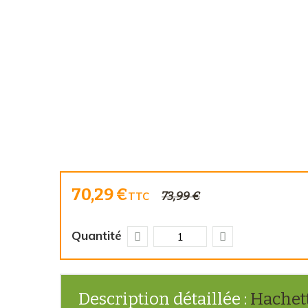
70,29 €
73,99 €
TTC
Quantité
Description détaillée :
Hachett