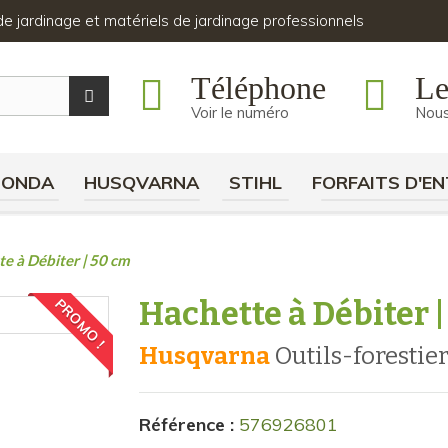
s de jardinage et matériels de jardinage professionnels
Téléphone
Le
Voir le numéro
Nous
HONDA
HUSQVARNA
STIHL
FORFAITS D'EN
e à Débiter | 50 cm
Hachette à Débiter 
PROMO !
Husqvarna
outils-forestie
Référence :
576926801