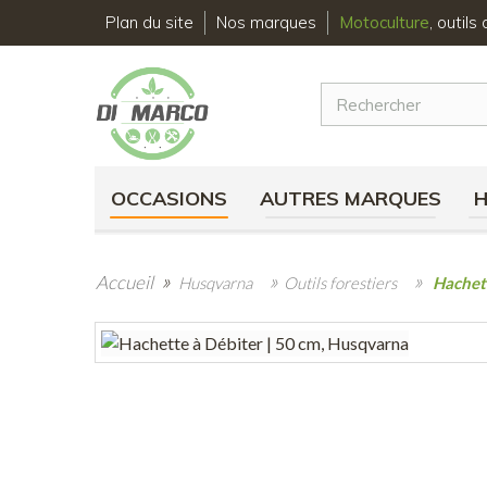
Plan du site
Nos marques
Motoculture
, outil
OCCASIONS
AUTRES MARQUES
»
»
»
Accueil
Husqvarna
Outils forestiers
Hachett