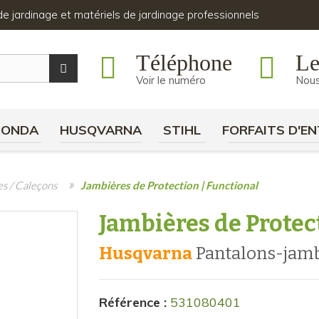
s de jardinage et matériels de jardinage professionnels
Téléphone
Le
Voir le numéro
Nous
HONDA
HUSQVARNA
STIHL
FORFAITS D'EN
»
es / Caleçons
Jambières de Protection | Functional
Jambières de Protec
Husqvarna
pantalons-jam
Référence :
531080401