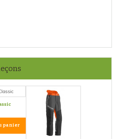
aleçons
assic
u panier