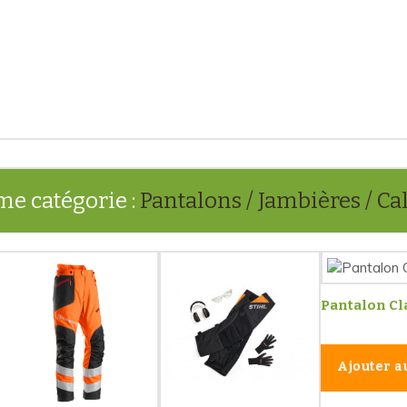
me catégorie :
Pantalons / Jambières / C
Pantalon Cl
Ajouter a