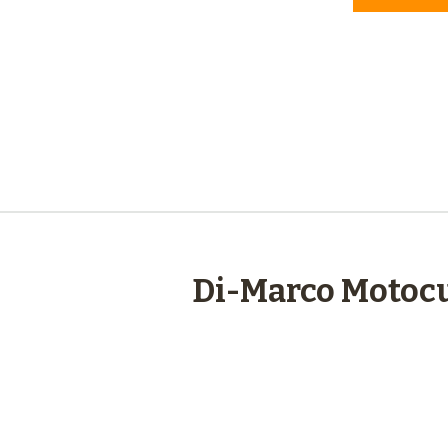
engagements
Di-Marco Motocu
Plus de 48 ans
d’expérience