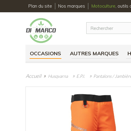
Plan du site
Nos marques
Motoculture
, outil
OCCASIONS
AUTRES MARQUES
»
»
»
Accueil
Husqvarna
E.P.I.
Pantalons / Jambièr