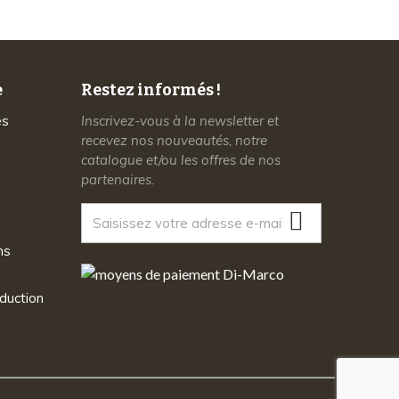
e
Restez informés !
es
Inscrivez-vous à la newsletter et
recevez nos nouveautés, notre
catalogue et/ou les offres de nos
partenaires.
ns
duction