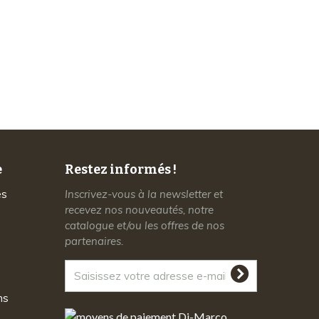
Service client
à votre écoute
e
Restez informés !
es
Inscrivez-vous à la newsletter et
recevez nos nouveautés, notre
catalogue et/ou les offres de nos
partenaires.
ns