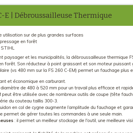
C-E | Débroussailleuse Thermique
utilisation sur de plus grandes surfaces
épressage en forêt
t STIHL
 paysager et les municipalités, la débroussailleuse thermique 
 forêt. Son réducteur à point graissant et son moteur puissant g
ilaire (vs 480 mm sur la FS 260 C-EM) permet un fauchage plus ef
sant et économique en carburant.
 diamètre de 480 à 520 mm pour un travail plus efficace et rapi
 peut être utilisée avec de nombreux outils de coupe (tête fauch
érie du couteau taillis 300-3.
 guidon en col de cygne augmente l’amplitude du fauchage et garanti
, elle permet de gérer toutes les commandes à une seule main.
heuses
: il permet un meilleur stockage de l'outil, une meilleure vis