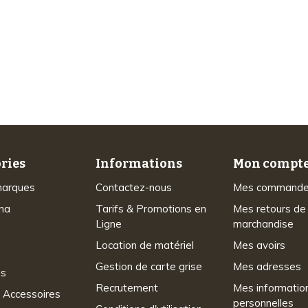
Plus de 48 ans
d’expérience
ries
Informations
Mon compt
marques
Contactez-nous
Mes command
na
Tarifs & Promotions en
Mes retours de
Ligne
marchandise
Location de matériel
Mes avoirs
Gestion de carte grise
Mes adresses
ns
Recrutement
Mes informatio
 Accessoires
personnelles