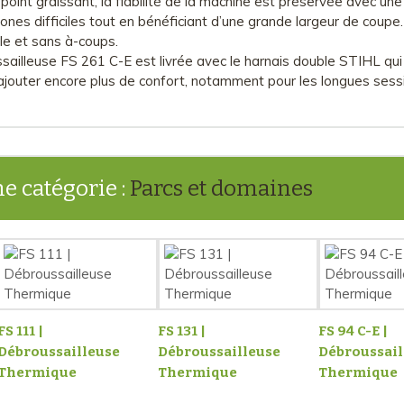
 point graissant, la fiabilité de la machine est préservée avec u
zones difficiles tout en bénéficiant d’une grande largeur de coupe.
ile et sans à-coups.
ssailleuse FS 261 C-E est livrée avec le harnais double STIHL qui
ajouter encore plus de confort, notamment pour les longues sessi
e catégorie :
Parcs et domaines
FS 111 |
FS 131 |
FS 94 C-E |
Débroussailleuse
Débroussailleuse
Débroussail
Thermique
Thermique
Thermique