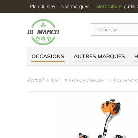
Plan du site
Nos marques
Motoculture
, outil
OCCASIONS
AUTRES MARQUES
»
»
»
Accueil
Stihl
Débroussailleuses
Parcs et do