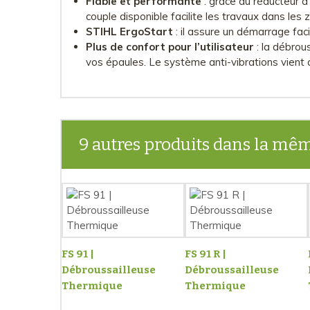
Fiable et performante
: grâce au réducteur à
couple disponible facilite les travaux dans les 
STIHL ErgoStart
: il assure un démarrage fac
Plus de confort pour l’utilisateur
: la débrou
vos épaules. Le système anti-vibrations vient 
9 autres produits dans la mêm
FS 91 |
FS 91 R |
Débroussailleuse
Débroussailleuse
Thermique
Thermique