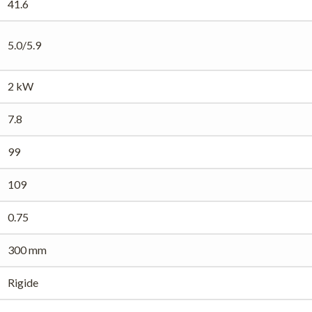
41.6
5.0/5.9
2 kW
7.8
99
109
0.75
300 mm
Rigide