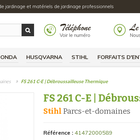
s de jardinage et matériels de jardinage professionnels
Téléphone
Le
Voir le numéro
Nous
HONDA
HUSQVARNA
STIHL
FORFAITS D'EN
»
maines
FS 261 C-E | Débroussailleuse Thermique
FS 261 C-E | Débrou
Stihl
parcs-et-domaines
Référence :
41472000589