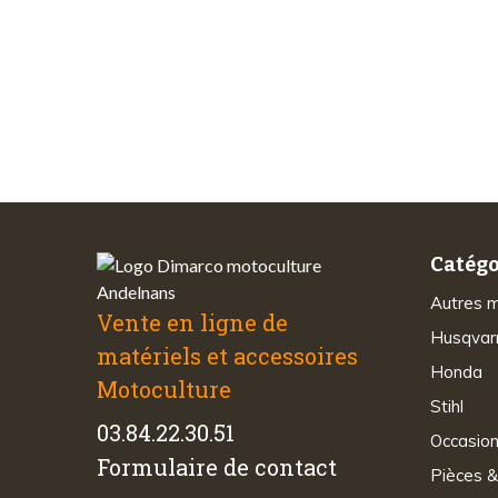
Paiements
sécurisés
Catégo
Autres 
Vente en ligne de
Husqvar
matériels et accessoires
Honda
Motoculture
Stihl
03.84.22.30.51
Occasio
Formulaire de contact
Pièces &