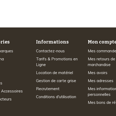
d’expérience
ries
Informations
Mon compt
marques
Contactez-nous
Mes command
na
Tarifs & Promotions en
Mes retours de
Ligne
marchandise
Location de matériel
Mes avoirs
Gestion de carte grise
Mes adresses
ns
Recrutement
Mes informatio
 Accessoires
personnelles
Conditions d'utilisation
acteurs
Mes bons de ré