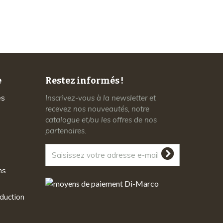
à votre écoute
e
Restez informés !
es
Inscrivez-vous à la newsletter et
recevez nos nouveautés, notre
catalogue et/ou les offres de nos
partenaires.
ns
duction