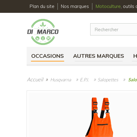
Plan du site
Nos marques
Motoculture
, outil
OCCASIONS
AUTRES MARQUES
»
»
»
»
Accueil
Husqvarna
E.P.I.
Salopettes
Salo