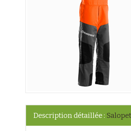
Description détaillée :
Salopet