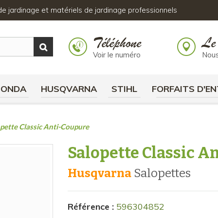
s de jardinage et matériels de jardinage professionnels
Téléphone
Le
Voir le numéro
Nous
HONDA
HUSQVARNA
STIHL
FORFAITS D'EN
pette Classic Anti-Coupure
Salopette Classic A
Husqvarna
salopettes
Référence :
596304852