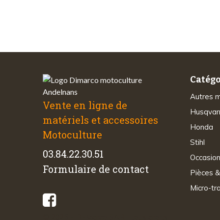
sécurisés
Catégo
Autres 
Vente en ligne de
Husqvar
matériels et accessoires
Honda
Motoculture
Stihl
03.84.22.30.51
Occasio
Formulaire de contact
Pièces &
Micro-tr
© 2026 - Di-Marco SARL tous droits