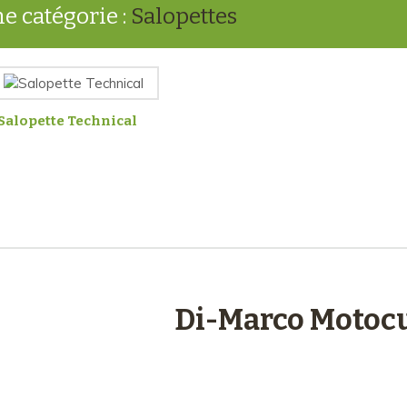
e catégorie :
Salopettes
Salopette Technical
engagements
Di-Marco Motocu
Plus de 48 ans