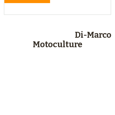
Les engagements
Di-Marco
Motoculture
Paiements
sécurisés
Plus de 48 ans
d’expérience