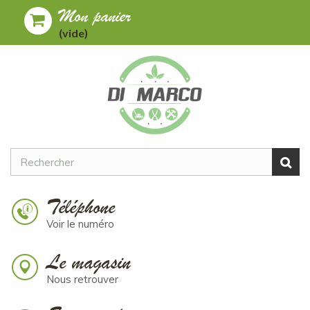
Mon panier
Toggle
MENU
(vide)
navigation
Téléphone
Voir le numéro
Le magasin
Nous retrouver