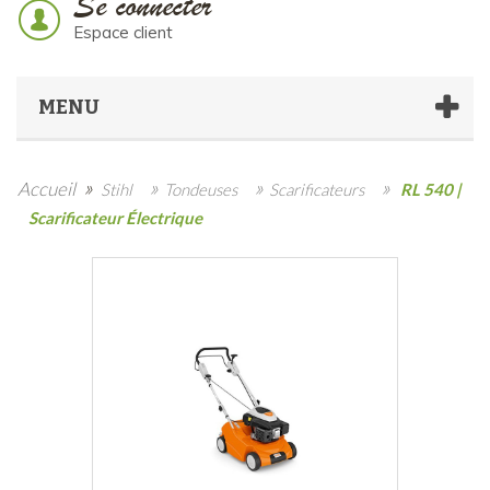
Se connecter
Espace client
MENU
»
»
»
»
Accueil
Stihl
Tondeuses
Scarificateurs
RL 540 |
Scarificateur Électrique