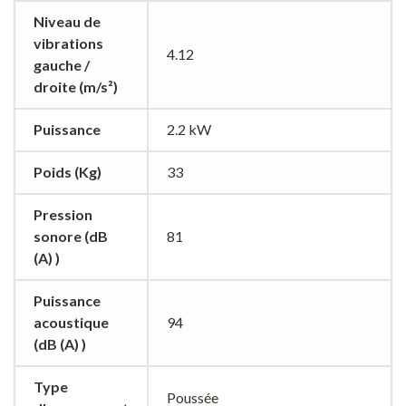
Niveau de
vibrations
4.12
gauche /
droite (m/s²)
Puissance
2.2 kW
Poids (Kg)
33
Pression
sonore (dB
81
(A) )
Puissance
acoustique
94
(dB (A) )
Type
Poussée