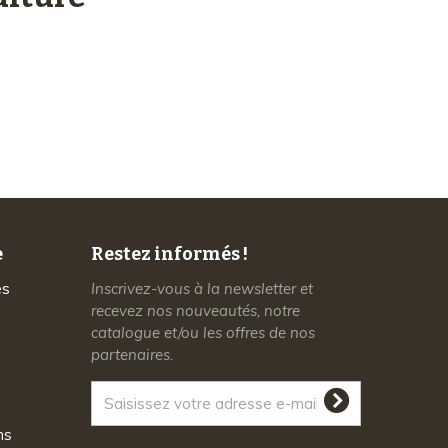
Service client
à votre écoute
e
Restez informés !
es
Inscrivez-vous à la newsletter et
recevez nos nouveautés, notre
catalogue et/ou les offres de nos
partenaires.
ns