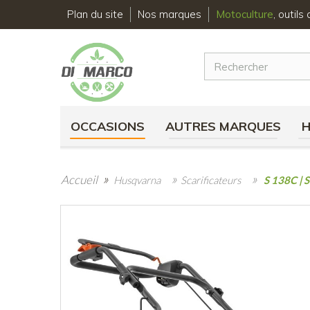
Plan du site
Nos marques
Motoculture
, outil
OCCASIONS
AUTRES MARQUES
»
»
»
Accueil
Husqvarna
Scarificateurs
S 138C | S