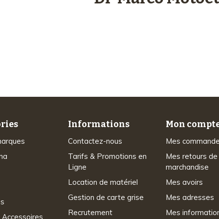
Plus de 48 ans
d’expérience
ries
Informations
Mon compt
marques
Contactez-nous
Mes command
na
Tarifs & Promotions en
Mes retours de
Ligne
marchandise
Location de matériel
Mes avoirs
Gestion de carte grise
Mes adresses
ns
Recrutement
Mes informatio
 Accessoires