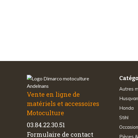
Paiements
sécurisés
Catégo
Autres 
Vente en ligne de
Husqvar
matériels et accessoires
Honda
Motoculture
Stihl
03.84.22.30.51
Occasio
Formulaire de contact
Pièces &