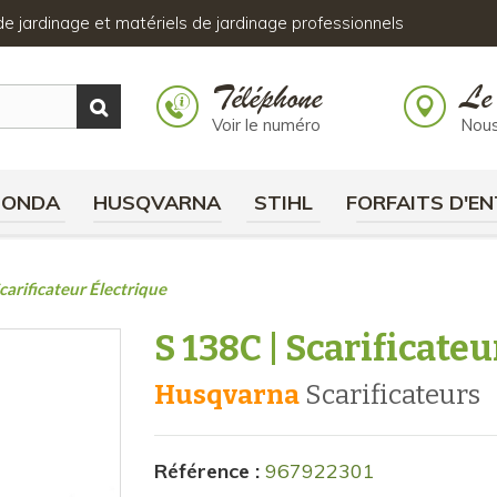
s de jardinage et matériels de jardinage professionnels
Téléphone
Le
Voir le numéro
Nous
HONDA
HUSQVARNA
STIHL
FORFAITS D'EN
carificateur Électrique
S 138C | Scarificate
Husqvarna
scarificateurs
Référence :
967922301