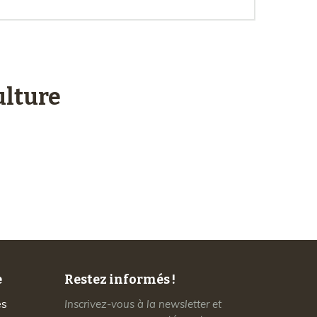
lture
Service client
à votre écoute
e
Restez informés !
es
Inscrivez-vous à la newsletter et