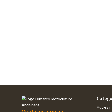
Les 
Paiements
sécurisés
Catégo
Autres 
Vente en ligne de