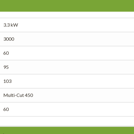
3.3 kW
3000
60
95
103
Multi-Cut 450
60