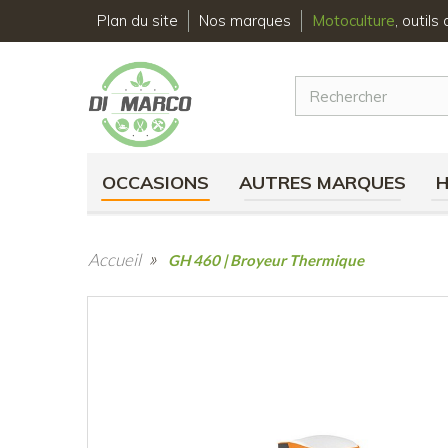
Plan du site
Nos marques
Motoculture
, outil
OCCASIONS
AUTRES MARQUES
»
Accueil
GH 460 | Broyeur Thermique