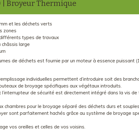
 | Broyeur Thermique
 mm et les déchets verts
es zones
différents types de travaux
 châssis large
urn
umes de déchets est fournie par un moteur à essence puissant (19
mplissage individuelles permettent d’introduire soit des branch
uteaux de broyage spécifiques aux végétaux introduits.
:
l’interrupteur de sécurité est directement intégré dans la vis de
x chambres pour le broyage séparé des déchets durs et souples
oyer sont parfaitement hachés grâce au système de broyage spéci
age vos oreilles et celles de vos voisins.