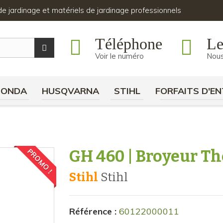
s de jardinage et matériels de jardinage professionnels
Téléphone
Le
Voir le numéro
Nous
HONDA
HUSQVARNA
STIHL
FORFAITS D'EN
GH 460 | Broyeur T
PROMO !
Stihl
stihl
Référence :
60122000011