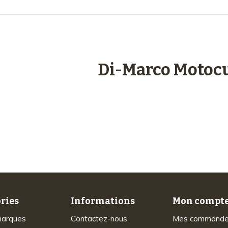
engagements
Di-Marco Motocu
Plus de 48 ans
d’expérience
ries
Informations
Mon compt
marques
Contactez-nous
Mes command