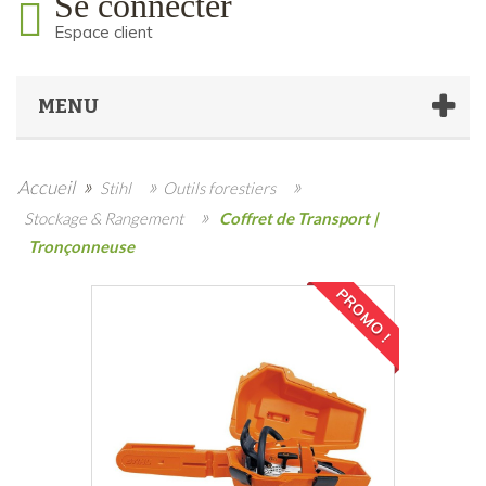
Se connecter
Espace client
MENU
»
»
»
Accueil
Stihl
Outils forestiers
»
Stockage & Rangement
Coffret de Transport |
Tronçonneuse
PROMO !