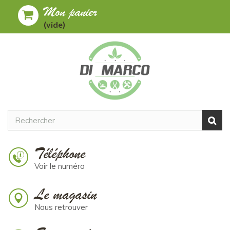
Mon panier
Toggle
MENU
(vide)
navigation
Téléphone
Voir le numéro
Le magasin
Nous retrouver