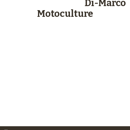
Les engagements
Di-Marco
Motoculture
Paiements
sécurisés
Plus de 48 ans
d’expérience
Service client
à votre écoute