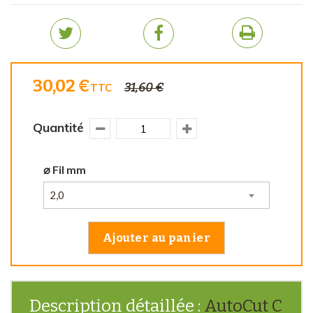
30,02 €
31,60 €
TTC
Quantité
⌀ Fil mm
2,0
Ajouter au panier
Description détaillée :
AutoCut C