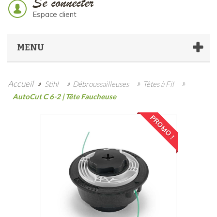
Se connecter
Espace client
MENU
»
»
»
»
Accueil
Stihl
Débroussailleuses
Têtes à Fil
AutoCut C 6-2 | Tête Faucheuse
PROMO !