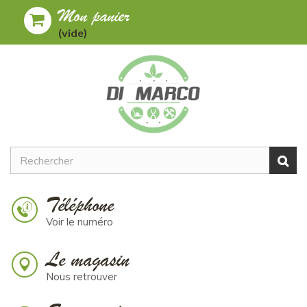
Mon panier
Toggle
MENU
(vide)
navigation
Téléphone
Voir le numéro
Le magasin
Nous retrouver