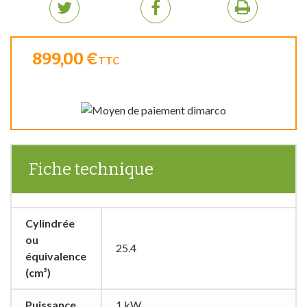
899,00 €
TTC
Fiche technique
Cylindrée
ou
25.4
équivalence
(cm³)
Puissance
1 kW