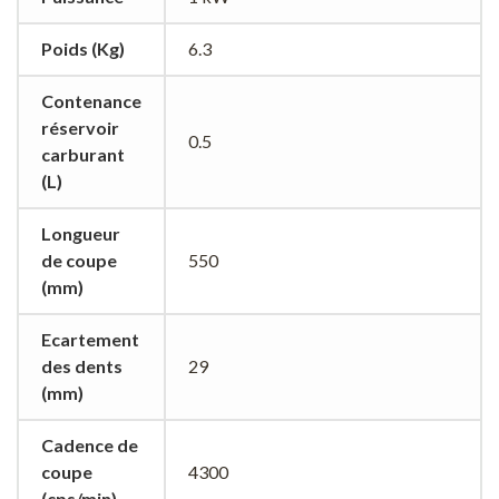
Poids (Kg)
6.3
Contenance
réservoir
0.5
carburant
(L)
Longueur
de coupe
550
(mm)
Ecartement
des dents
29
(mm)
Cadence de
coupe
4300
(cps/min)