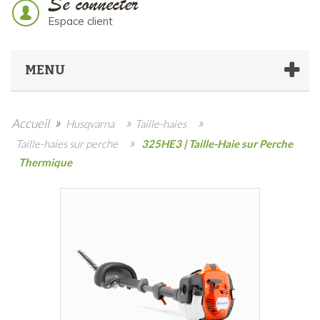
Se connecter
Espace client
MENU
»
»
»
Accueil
Husqvarna
Taille-haies
»
Taille-haies sur perche
325HE3 | Taille-Haie sur Perche
Thermique