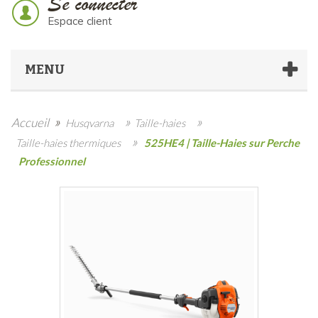
Se connecter
Espace client
MENU
»
»
»
Accueil
Husqvarna
Taille-haies
»
Taille-haies thermiques
525HE4 | Taille-Haies sur Perche
Professionnel