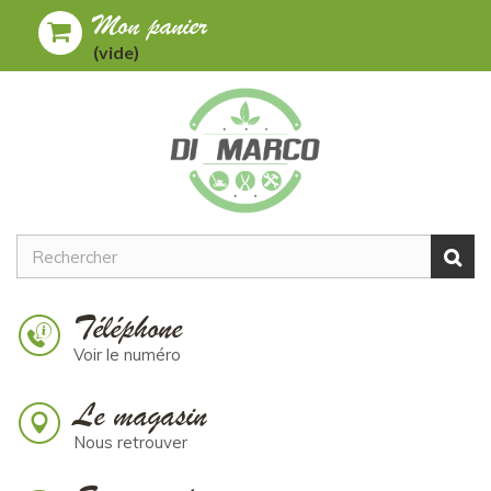
Mon panier
Toggle
MENU
(vide)
navigation
Téléphone
Voir le numéro
Le magasin
Nous retrouver