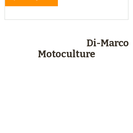
Les engagements
Di-Marco
Motoculture
Paiements
sécurisés
Plus de 48 ans
d’expérience