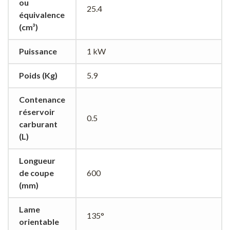
ou
25.4
équivalence
(cm³)
Puissance
1 kW
Poids (Kg)
5.9
Contenance
réservoir
0.5
carburant
(L)
Longueur
de coupe
600
(mm)
Lame
135°
orientable