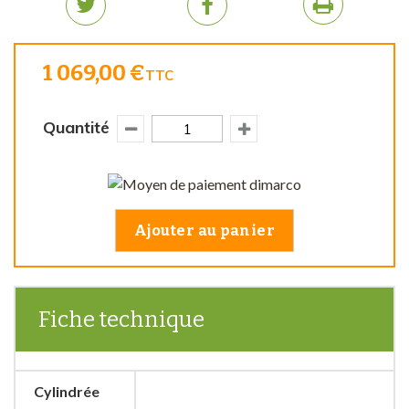
1 069,00 €
TTC
Quantité
Ajouter au panier
Fiche technique
Cylindrée