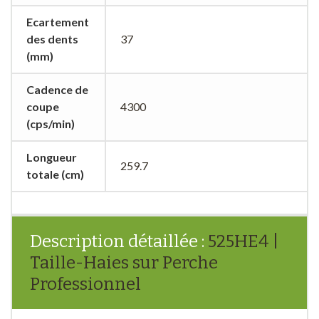
Ecartement
des dents
37
(mm)
Cadence de
coupe
4300
(cps/min)
Longueur
259.7
totale (cm)
Description détaillée :
525HE4 |
Taille-Haies sur Perche
Professionnel