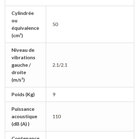
Cylindrée
ou
50
équivalence
(cm³)
Niveau de
vibrations
gauche /
2.1/2.1
droite
(m/s²)
Poids (Kg)
9
Puissance
acoustique
110
(dB (A) )
Contenance