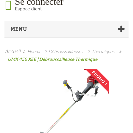
Se connecter
Espace client
MENU
»
»
»
»
Accueil
Honda
Débroussailleuses
Thermiques
UMK 450 XEE | Débroussailleuse Thermique
PROMO !