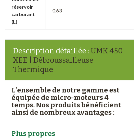
réservoir
0.63
carburant
(L)
Description détaillée :
UMK 450
XEE | Débroussailleuse
Thermique
L’ensemble de notre gamme est
équipée de micro-moteurs 4
temps. Nos produits bénéficient
ainsi de nombreux avantages :
Plus propres