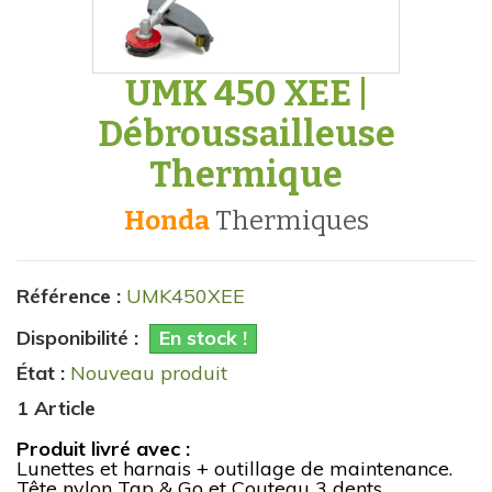
UMK 450 XEE |
Débroussailleuse
Thermique
Honda
thermiques
Référence :
UMK450XEE
Disponibilité :
En stock !
État :
Nouveau produit
1
Article
Produit livré avec :
Lunettes et harnais + outillage de maintenance.
Tête nylon Tap & Go et Couteau 3 dents