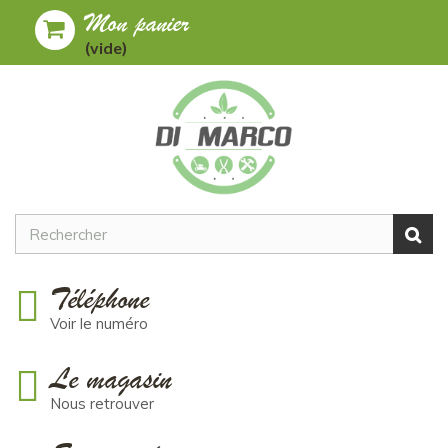
Mon panier
Toggle
MENU
(vide)
navigation
Téléphone
Voir le numéro
Le magasin
Nous retrouver