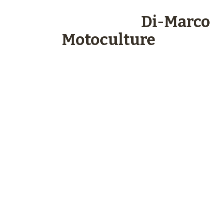
Les engagements
Di-Marco
Motoculture
Paiements
sécurisés
Plus de 48 ans
d’expérience
Service client
à votre écoute