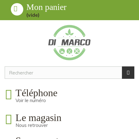
Mon panier
Toggle
MENU
(vide)
navigation
Téléphone
Voir le numéro
Le magasin
Nous retrouver