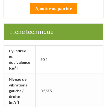
Ajouter au panier
Fiche technique
Cylindrée
ou
50.2
équivalence
(cm³)
Niveau de
vibrations
gauche /
3.5/3.5
droite
(m/s²)