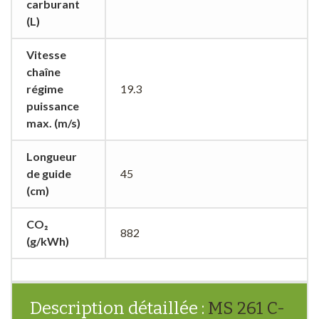
carburant
(L)
Vitesse
chaîne
régime
19.3
puissance
max. (m/s)
Longueur
de guide
45
(cm)
CO₂
882
(g/kWh)
Description détaillée :
MS 261 C-