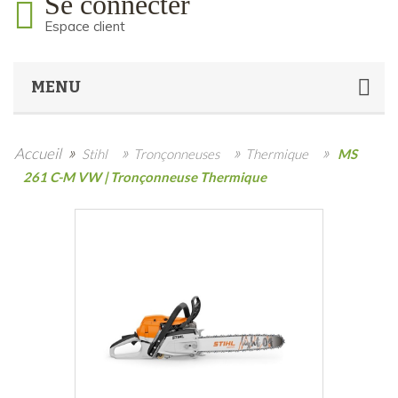
Se connecter
Espace client
MENU
»
»
»
»
Accueil
Stihl
Tronçonneuses
Thermique
MS
261 C-M VW | Tronçonneuse Thermique