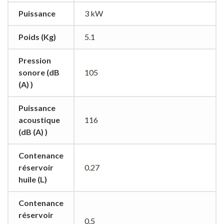
Puissance
3 kW
Poids (Kg)
5.1
Pression
sonore (dB
105
(A) )
Puissance
acoustique
116
(dB (A) )
Contenance
réservoir
0.27
huile (L)
Contenance
réservoir
0.5