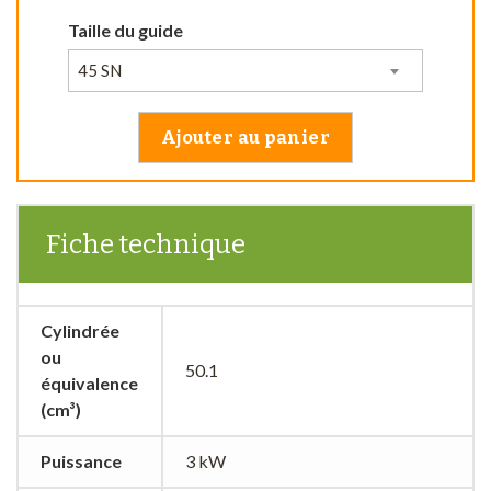
Taille du guide
45 SN
Ajouter au panier
Fiche technique
Cylindrée
ou
50.1
équivalence
(cm³)
Puissance
3 kW