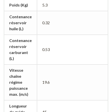
Poids (Kg)
5.3
Contenance
réservoir
0.32
huile (L)
Contenance
réservoir
0.53
carburant
(L)
Vitesse
chaîne
régime
19.6
puissance
max. (m/s)
Longueur
de guide
45