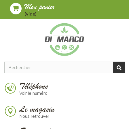
Mon panier
Toggle
MENU
(vide)
navigation
Téléphone
Voir le numéro
Le magasin
Nous retrouver