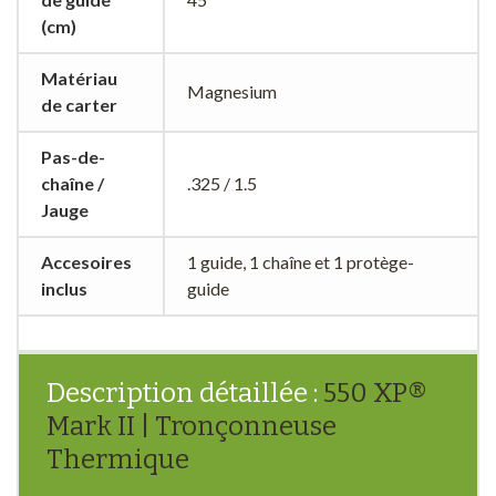
(cm)
Matériau
Magnesium
de carter
Pas-de-
chaîne /
.325 / 1.5
Jauge
Accesoires
1 guide, 1 chaîne et 1 protège-
inclus
guide
Description détaillée :
550 XP®
Mark II | Tronçonneuse
Thermique