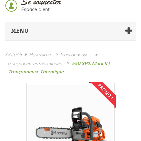
Se connecter
Espace client
MENU
»
»
»
Accueil
Husqvarna
Tronçonneuses
»
Tronçonneuses thermiques
550 XP® Mark II |
Tronçonneuse Thermique
PROMO !