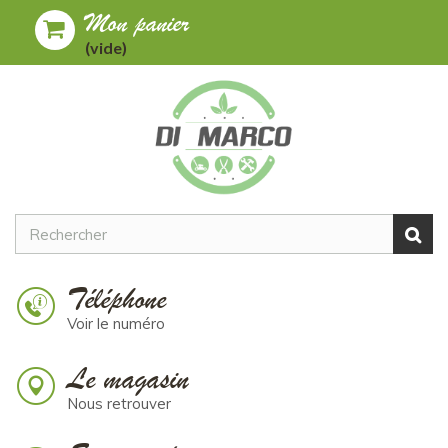
Mon panier
Toggle
MENU
(vide)
navigation
Téléphone
Voir le numéro
Le magasin
Nous retrouver