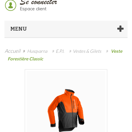
Se connecter
Espace client
MENU
»
»
»
»
Accueil
Husqvarna
E.P.I.
Vestes & Gilets
Veste
Forestière Classic