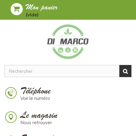
Mon panier
Toggle
MENU
(vide)
navigation
Téléphone
Voir le numéro
Le magasin
Nous retrouver