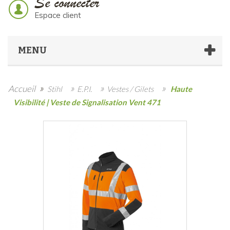
Se connecter
Espace client
MENU
»
»
»
»
Accueil
Stihl
E.P.I.
Vestes / Gilets
Haute
Visibilité | Veste de Signalisation Vent 471