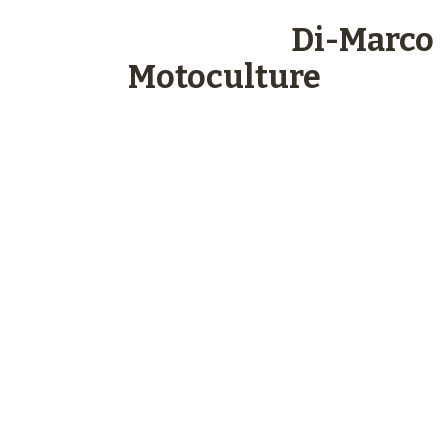
Les engagements
Di-Marco
Motoculture
Paiements
sécurisés
Plus de 48 ans
d’expérience
Service client
à votre écoute