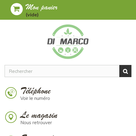
Mon panier
Toggle
MENU
(vide)
navigation
Téléphone
Voir le numéro
Le magasin
Nous retrouver