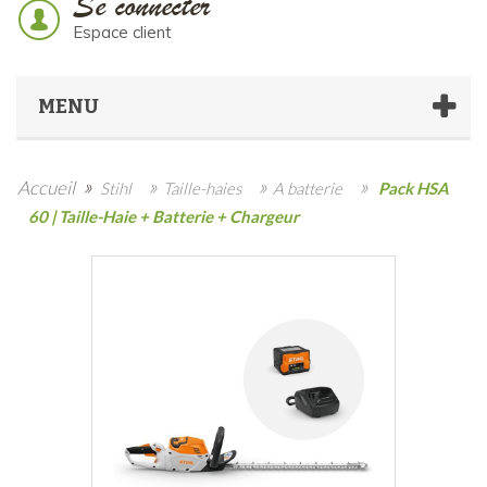
Se connecter
Espace client
MENU
»
»
»
»
Accueil
Stihl
Taille-haies
A batterie
Pack HSA
60 | Taille-Haie + Batterie + Chargeur