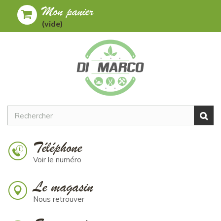
Mon panier
Toggle
MENU
(vide)
navigation
Téléphone
Voir le numéro
Le magasin
Nous retrouver