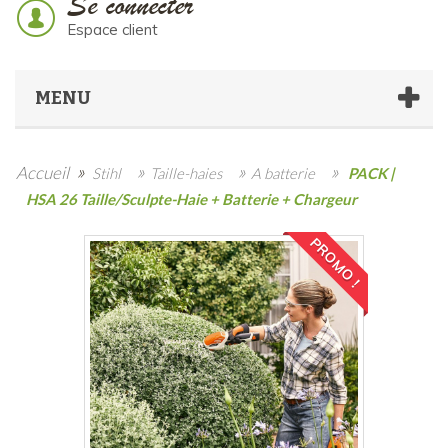
Se connecter
Espace client
MENU
»
»
»
»
Accueil
Stihl
Taille-haies
A batterie
PACK |
HSA 26 Taille/Sculpte-Haie + Batterie + Chargeur
PROMO !