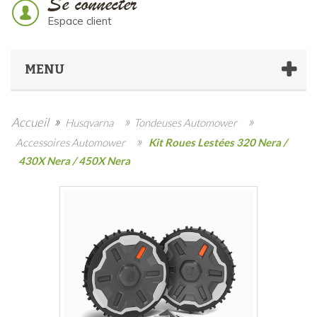
Se connecter
Espace client
MENU
»
»
»
Accueil
Husqvarna
Tondeuses Automower
»
Accessoires Automower
Kit Roues Lestées 320 Nera /
430X Nera / 450X Nera