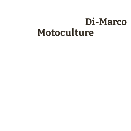
Les engagements
Di-Marco
Motoculture
Paiements
sécurisés
Plus de 48 ans
d’expérience
Service client