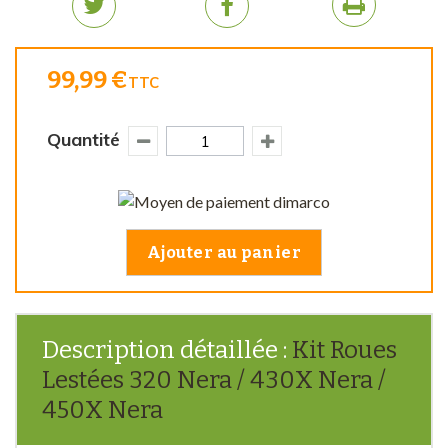
99,99 €
TTC
Quantité
Ajouter au panier
Description détaillée :
Kit Roues
Lestées 320 Nera / 430X Nera /
450X Nera