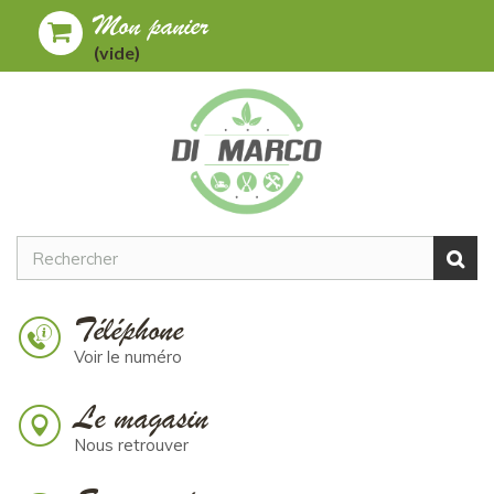
Mon panier
Toggle
MENU
(vide)
navigation
Téléphone
Voir le numéro
Le magasin
Nous retrouver