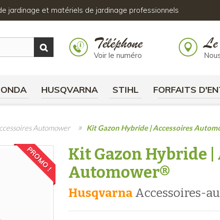
s de jardinage et matériels de jardinage professionnels
Téléphone
Le
Voir le numéro
Nous
HONDA
HUSQVARNA
STIHL
FORFAITS D'EN
»
ccessoires Automower
Kit Gazon Hybride | Accessoires Auto
Kit Gazon Hybride |
PROMO !
Automower®
Husqvarna
accessoires-