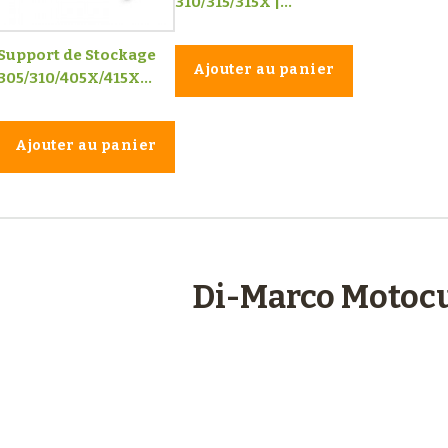
310/315/315X |...
Support de Stockage
Ajouter au panier
305/310/405X/415X...
Ajouter au panier
engagements
Di-Marco Motocu
Plus de 48 ans
d’expérience