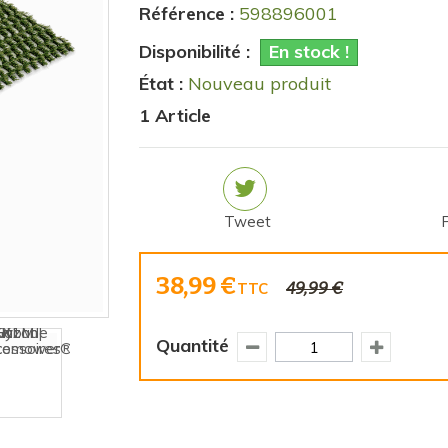
Référence :
598896001
Disponibilité :
En stock !
État :
Nouveau produit
1
Article
Tweet
38,99 €
49,99 €
TTC
Quantité