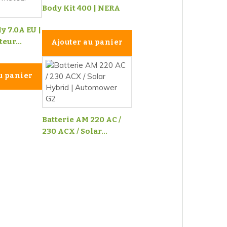
Body Kit 400 | NERA
y 7.0A EU |
eur...
Ajouter au panier
u panier
Batterie AM 220 AC /
230 ACX / Solar...