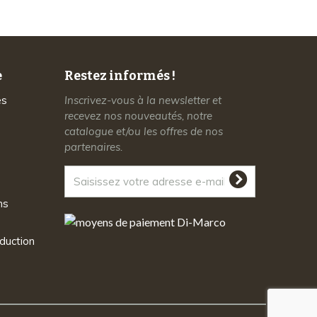
e
Restez informés !
es
Inscrivez-vous à la newsletter et
recevez nos nouveautés, notre
catalogue et/ou les offres de nos
partenaires.
ns
duction