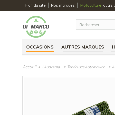
Plan du site
Nos marques
Motoculture
, outil
OCCASIONS
AUTRES MARQUES
»
»
»
Accueil
Husqvarna
Tondeuses Automower
A