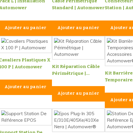
Pack L | Installation
Câble Périmétrique
Connecteur
Automower
Standard | Automower
Station | A
Ajouter au panier
Ajouter au panier
Ajouter a
Cavaliers Plastiques X
Kit Réparation Câble
100 P | Automower
Kit Barrière
Périmétrique |...
Temporaires 
Ajouter au panier
Ajouter au panier
Ajouter a
Support Station De