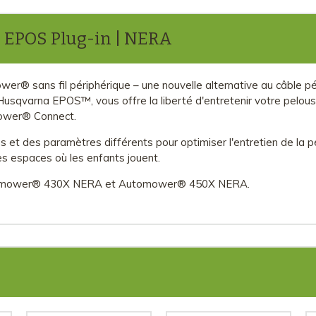
 EPOS Plug-in | NERA
mower® sans fil périphérique – une nouvelle alternative au câble pé
sqvarna EPOS™, vous offre la liberté d'entretenir votre pelous
omower® Connect.
es et des paramètres différents pour optimiser l'entretien de la
les espaces où les enfants jouent.
omower® 430X NERA et Automower® 450X NERA.