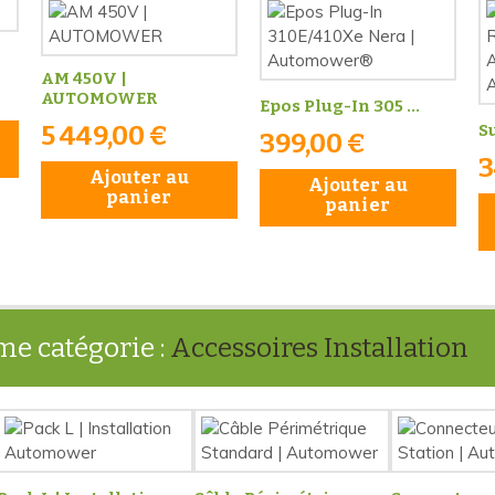
AM 450V |
AUTOMOWER
Epos Plug-In 305 ...
5 449,00 €
Su
399,00 €
3
Ajouter au
Ajouter au
panier
panier
me catégorie :
Accessoires Installation