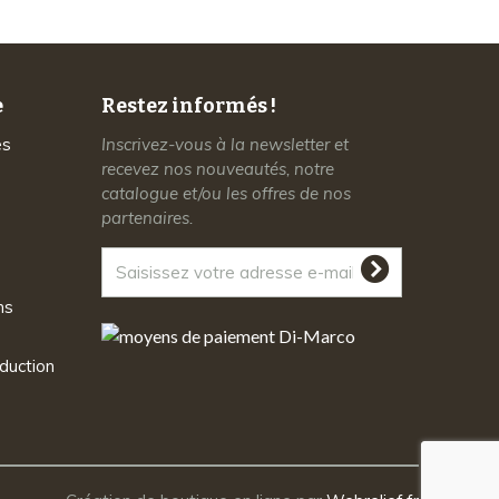
e
Restez informés !
es
Inscrivez-vous à la newsletter et
recevez nos nouveautés, notre
catalogue et/ou les offres de nos
partenaires.
ns
duction