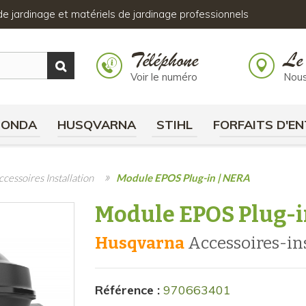
s de jardinage et matériels de jardinage professionnels
Téléphone
Le
Voir le numéro
Nous
HONDA
HUSQVARNA
STIHL
FORFAITS D'EN
»
ccessoires Installation
Module EPOS Plug-in | NERA
Module EPOS Plug-i
Husqvarna
accessoires-in
Référence :
970663401