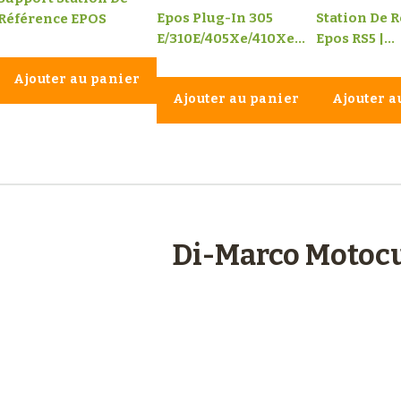
Epos Plug-In 305
Station De 
Référence EPOS
E/310E/405Xe/410Xe...
Epos RS5 |...
Ajouter au panier
Ajouter au panier
Ajouter a
engagements
Di-Marco Motocu
Plus de 48 ans
d’expérience