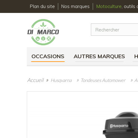
Plan du site
Nos marques
Motoculture
, outil
OCCASIONS
AUTRES MARQUES
»
»
»
Accueil
Husqvarna
Tondeuses Automower
A