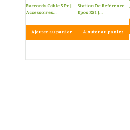
Raccords Câble 5 Pc |
Station De Reférence
Accessoires...
Epos RS1 |...
Ajouter au panier
Ajouter au panier
Les 
Paiements
sécurisés