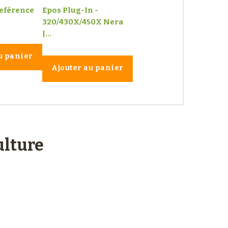
Reférence
Epos Plug-In -
320/430X/450X Nera
|...
u panier
Ajouter au panier
lture
Service client
à votre écoute